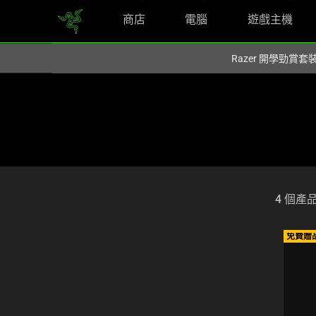
商店
電腦
遊戲主機
您目前在
Hong Kong (香港)
網站.
Razer 開學勁賞套
4 個產
Selection
of
filter
免費贈
and
sorting
options
below