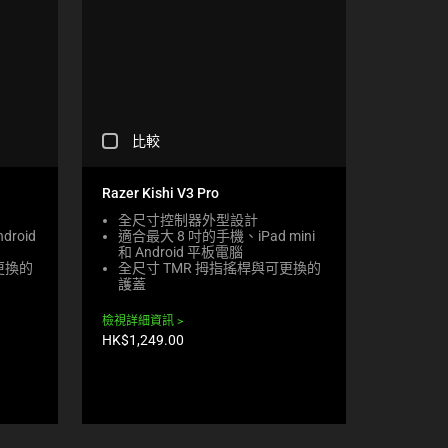
C
比較
H
E
C
Razer Kishi V3 Pro
K
全尺寸控制器外型設計
I
droid
適合最大 8 吋的手機、iPad mini
N
和 Android 平板電腦
G
更換的
全尺寸 TMR 拇指搖桿與可更換的
A
護蓋
C
O
檢視詳細資訊
M
產
HK$1,249.00
P
品
A
價
格:
R
E
C
H