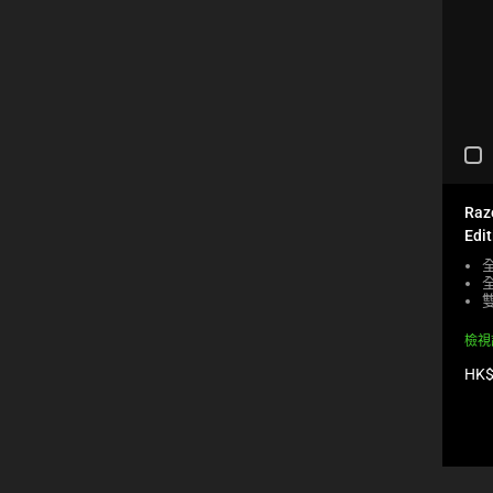
will
refresh
the
page
with
new
C
results.
H
E
C
Raz
K
Edit
I
N
G
A
C
檢視
O
M
產
HK$
P
品
A
價
格:
R
E
C
H