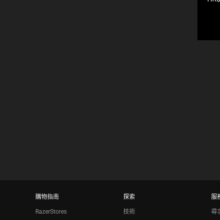
O
P
品
M
價
P
P
格:
E
A
A
R
R
E
I
C
N
H
T
E
H
C
E
K
C
B
O
O
M
X
P
W
A
I
R
L
E
L
P
C
R
A
O
U
D
S
U
E
購物指南
探索
服
C
C
T
RazerStores
技術
尋
O
S