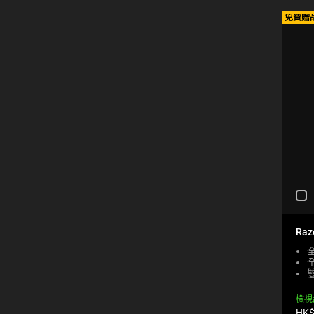
E
免費贈
C
K
B
O
X
W
I
L
L
C
A
U
S
E
C
C
H
O
E
N
C
Raz
T
K
E
I
N
N
T
G
T
A
O
檢視
C
A
產
HK$