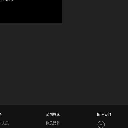
P
P
E
A
R
I
N
T
H
E
C
O
M
P
A
R
E
P
R
O
D
U
務
公司資訊
關注我們
C
T
求支援
關於我們
S