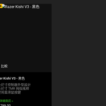
E
品
C
K
B
O
X
W
I
L
L
C
A
U
S
E
C
比較
O
N
er Kishi V3 - 黑色
T
E
全尺寸控制器外型設計
N
全尺寸 TMR 拇指搖桿
T
雙背面滑鼠按鍵
T
O
詳細資訊
A
799.00