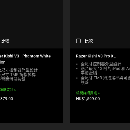
C
比較
比較
H
E
C
er Kishi V3 - Phantom White
Razer Kishi V3 Pro XL
K
ion
全尺寸控制器外型設計
I
適合最大 13 吋的 iPad 和 An
N
全尺寸控制器外型設計
平板電腦
全尺寸 TMR 拇指搖桿
G
全尺寸 TMR 拇指搖桿與可
雙背面滑鼠按鍵
A
護蓋
C
詳細資訊
O
檢視詳細資訊
M
產
879.00
HK$1,599.00
P
品
A
價
格:
R
E
C
H