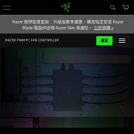
您目前在
Hong Kong (香港)
網站.
Razer 開學勁賞套裝：升級版教育優惠，購買指定型號 Razer
Blade 電腦仲送埋 Razer Skin 保護貼。
立即選購
>
購買
RAZER PWM PC FAN CONTROLLER