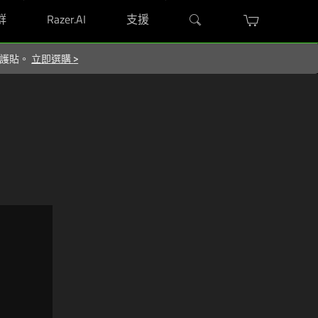
群
Razer.AI
支援
 保護貼。
立即選購
>