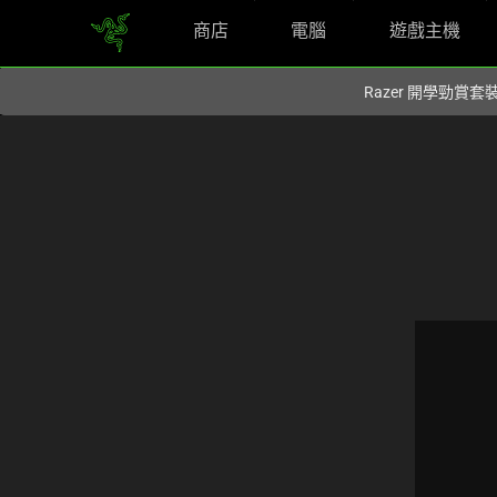
商店
電腦
遊戲主機
您目前在
Hong Kong (香港)
網站.
Razer 開學勁賞套