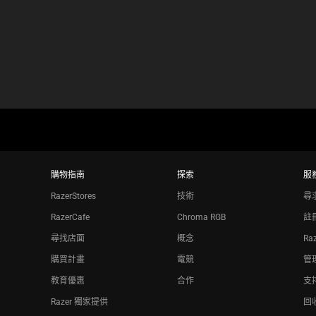
購物指南
探索
服
RazerStores
技術
尋
RazerCafe
Chroma RGB
註
尋找店面
概念
Ra
購買計畫
電競
管理
教育優惠
合作
支
Razer 獨家提供
回