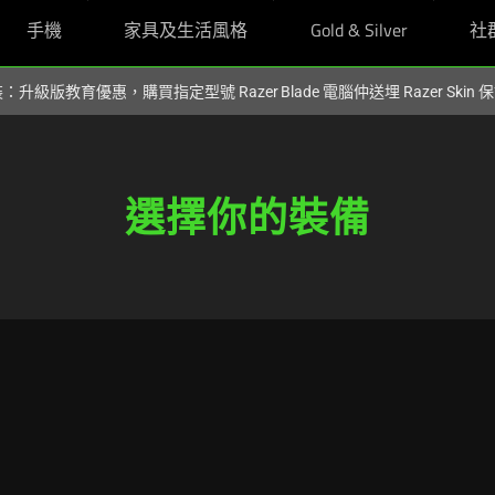
手機
家具及生活風格
Gold & Silver
社
裝：升級版教育優惠，購買指定型號 Razer Blade 電腦仲送埋 Razer Skin
選擇你的裝備
選
擇
你
的
裝
備