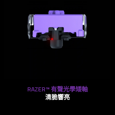
RAZER™ 有聲光學矮軸
清脆響亮