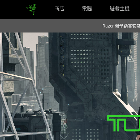
商店
電腦
遊戲主機
您目前在
Hong Kong (香港)
網站.
Razer 開學勁賞套