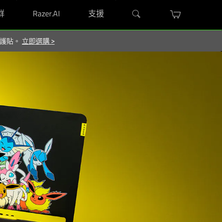
群
Razer.AI
支援
 保護貼。
立即選購
>