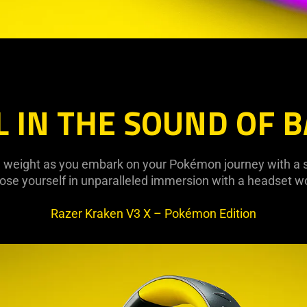
L IN THE SOUND OF B
he weight as you embark on your Pokémon journey with a 
Lose yourself in unparalleled immersion with a headset w
Razer Kraken V3 X – Pokémon Edition