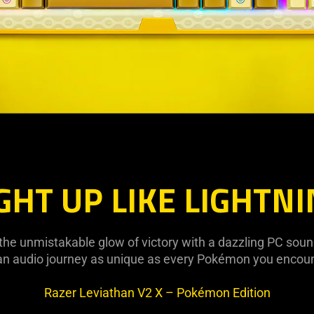
GHT UP LIKE LIGHTN
 the unmistakable glow of victory with a dazzling PC sound
 an audio journey as unique as every Pokémon you encou
Razer Leviathan V2 X – Pokémon Edition