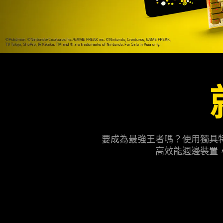
Limited
Edition
Peripherals⚡️
要成為最強王者嗎？使用獨具特
高效能週邊裝置