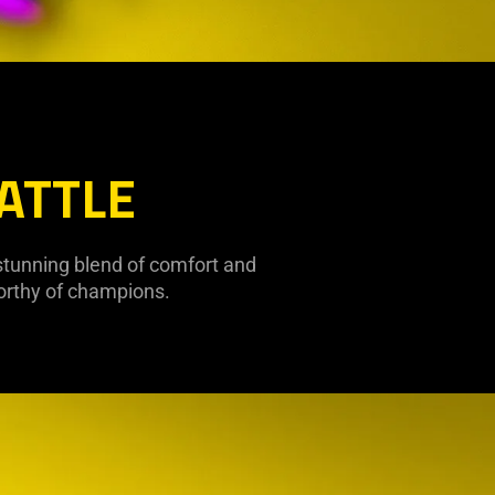
ATTLE
stunning blend of comfort and
orthy of champions.