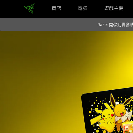
商店
電腦
遊戲主機
您目前在
Hong Kong (香港)
網站.
Razer 開學勁賞套
Pokémon
Razer
Collab
-
Pikachu
&
Eevee