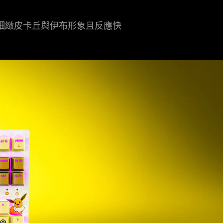
細緻皮卡丘與伊布形象且反應快