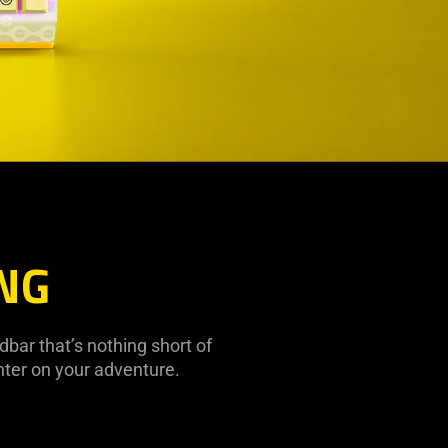
ING
bar that’s nothing short of
nter on your adventure.