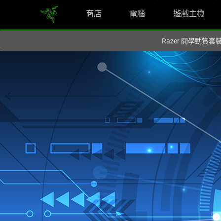
商店
電腦
遊戲主機
您目前在
Hong Kong (香港)
網站.
Razer 開學勁賞套