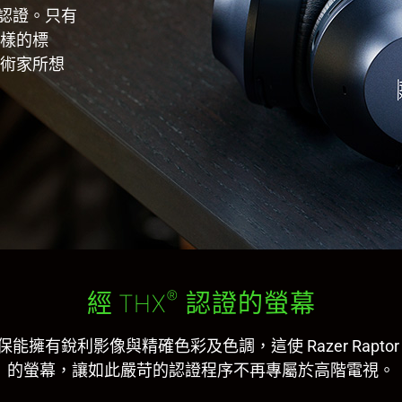
認證。只有
樣的標
術家所想
®
經 THX
認證的螢幕
能擁有銳利影像與精確色彩及色調，這使 Razer Raptor 
的螢幕，讓如此嚴苛的認證程序不再專屬於高階電視。