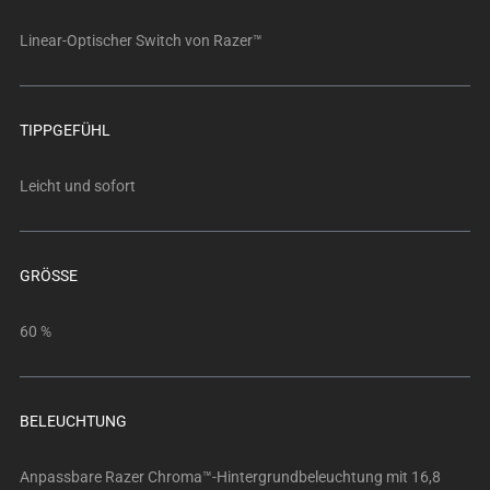
below.
Select
Linear-Optischer Switch von Razer™
any
of
the
TIPPGEFÜHL
image
buttons
Leicht und sofort
to
change
the
main
GRÖSSE
image
above.
60 %
BELEUCHTUNG
Anpassbare Razer Chroma™-Hintergrundbeleuchtung mit 16,8