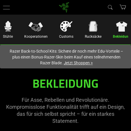
Du befindest dich aktuell auf der Website von
Deutschland
.
Stühle
Kooperationen
Customs
Rucksäcke
Bekleidung
Razer Back-to-School Kits: Sichere dir noch mehr Edu-Vorteile –
plus einen Bonus-Razer-Skin beim Kauf eines teilnehmenden
Razer Blade.
Jetzt Shoppen
>
BEKLEIDUNG
Für Asse, Rebellen und Revolutionäre.
Kompromisslose Funktionalität trifft auf ein Design,
das für sich selbst spricht – für ein starkes
Statement.