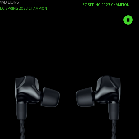
 LIONS
LEC SPRING 2023 CHAMPION
button
 SPRING 2023 CHAMPION
to
start
and
stop
the
animation.