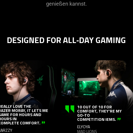
genießen kannst.
DESIGNED FOR ALL‑DAY GAMING
This
is
a
carousel
with
panning
animation.
Use
LLY LOVE THE
10 OUT OF 10 FOR
ER MORAY, IT LETS ME
COMFORT, THEY'RE MY
the
E FOR HOURS AND
GO-TO
RS IN
Play
COMPETITION IEMS.
MPLETE COMFORT.
and
ELYOYA
ZZY
MAD LIONS
Pause