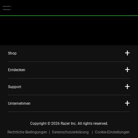
Du befindest dich aktuell auf der Website von
Deutschland
.
Shop
Entdecken
Support
Unternehmen
Copyright © 2026 Razer Inc. All rights reserved.
Rechtliche Bedingungen
Datenschutzerklärung
Cookie-Einstellungen