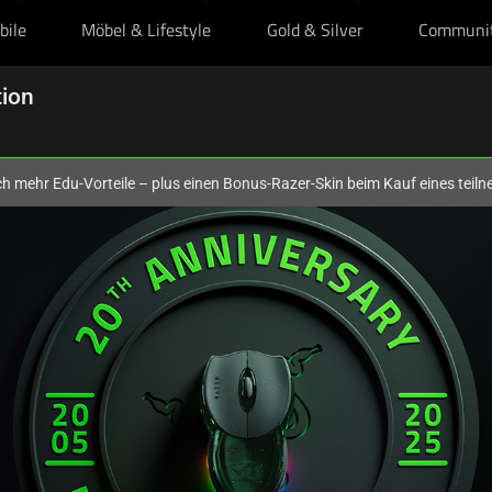
bile
Möbel & Lifestyle
Gold & Silver
Communi
tion
och mehr Edu-Vorteile – plus einen Bonus-Razer-Skin beim Kauf eines tei