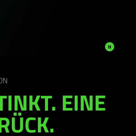
ON
TINKT. EINE
RÜCK.