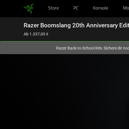
Store
PC
Konsole
Mo
Du befindest dich aktuell auf der Website von
Deutschland
.
Razer Boomslang 20th Anniversary Edi
Ab
1.337,00 €
Razer Back-to-School Kits: Sichere dir n