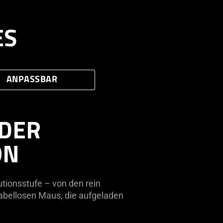
ES
ANPASSBAR
 DER
ON
tionsstufe – von den rein
abellosen Maus, die aufgeladen