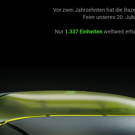
what
Vor zwei Jahrzehnten hat die Raz
is
Feier unseres 20. Jub
spoken;
the
Nur
1.337 Einheiten
weltweit erhä
visuals
do
not
provide
additional
information.