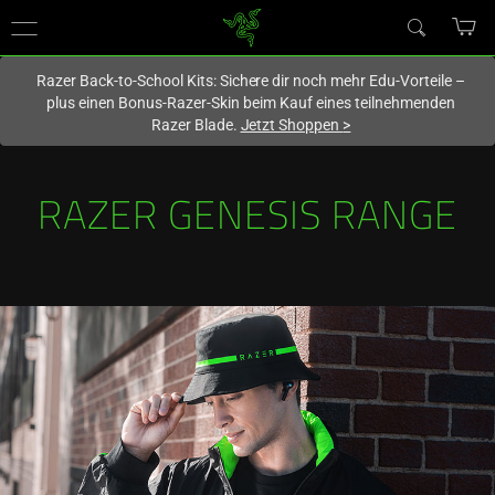
Du befindest dich aktuell auf der Website von
Deutschland
.
Razer Back-to-School Kits: Sichere dir noch mehr Edu-Vorteile –
plus einen Bonus-Razer-Skin beim Kauf eines teilnehmenden
Razer Blade.
Jetzt Shoppen
>
RAZER GENESIS RANGE