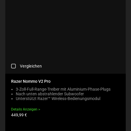
C
Vergleichen
H
E
C
Razer Nommo V2 Pro
K
3-Zoll-Full-Range-Treiber mit Aluminium-Phase-Plugs
I
Nach unten abstrahlender Subwoofer
N
Unterstützt Razer™ Wireless-Bedienungsmodul
G
A
Details Anzeigen
C
Produktpreis:
449,99 €
O
M
P