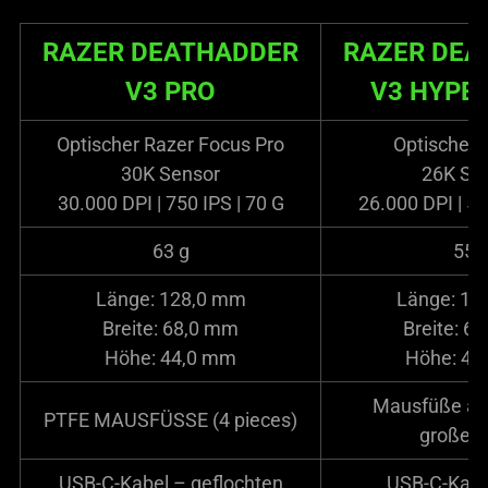
RAZER DEATHADDER
RAZER DEA
V3 PRO
V3 HYPE
Optischer Razer Focus Pro
Optischer 
30K Sensor
26K Se
30.000 DPI | 750 IPS | 70 G
26.000 DPI | 50
63 g
55 
Länge: 128,0 mm
Länge: 12
Breite: 68,0 mm
Breite: 6
Höhe: 44,0 mm
Höhe: 41
Mausfüße au
PTFE MAUSFÜSSE (4 pieces)
große T
USB-C-Kabel – geflochten
USB-C-Kabe