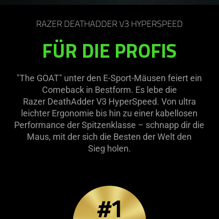
on
the
RAZER DEATHADDER V3 HYPERSPEED
page
to
FÜR DIE PROFIS
be
updated.
"The GOAT" unter den E-Sport-Mäusen feiert ein
Comeback in Bestform. Es lebe die
Razer DeathAdder V3 HyperSpeed. Von ultra
leichter Ergonomie bis hin zu einer kabellosen
Performance der Spitzenklasse – schnapp dir die
Maus, mit der sich die Besten der Welt den
Sieg holen.