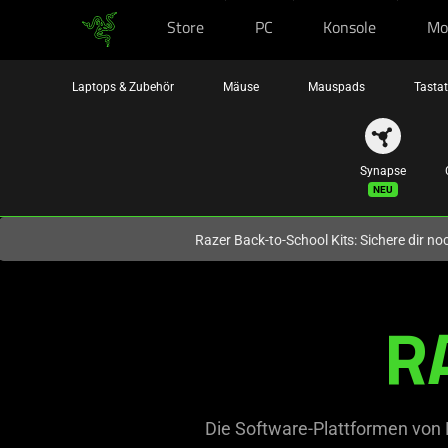
Store
PC
Konsole
Mo
Du befindest dich aktuell auf der Website von
Deutschland
.
Laptops & Zubehör
Mäuse
Mauspads
Tasta
Synapse
Neu
Razer Back-to-School Kits: Sichere dir n
Razer
R
Software
|
Synapse,
Die Software-Plattformen von 