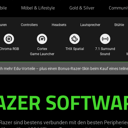
bile
Möbel & Lifestyle
Gold & Silver
Communi
turen
Controllers
Headsets
Lautsprecher
Stühle
Chroma RGB
Cortex
THX Spatial
7.1 Surround
Game Launcher
Sound
W
och mehr Edu-Vorteile – plus einen Bonus-Razer-Skin beim Kauf eines tei
AZER SOFTWA
Razer sind bestens verbunden mit den besten Peripherie