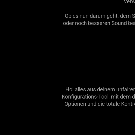
verw
Razer
Ob es nun darum geht, dem Sp
Chroma
oder noch besseren Sound bei
RGB,
Razer
Cortex
und
Hol alles aus deinem unfaire
noch
Konfigurations-Tool, mit dem du
Optionen und die totale Kont
mehr