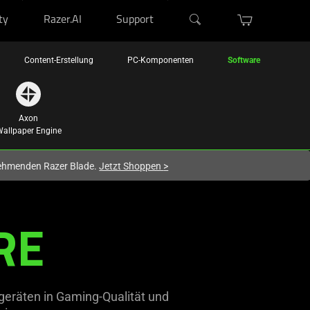
ty
Razer.AI
Support
Content-Erstellung
PC-Komponenten
Software
Axon
allpaper Engine
lnehmenden Razer Blade.
Jetzt Shoppen
>
RE
geräten in Gaming-Qualität und