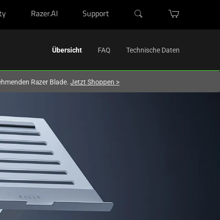
ty
Razer.AI
Support
Activating
Übersicht
FAQ
Technische Daten
this
element
lnehmenden Razer Blade.
Jetzt Shoppen
>
will
cause
content
on
the
page
to
be
updated.