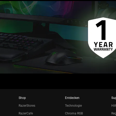
Shop
Entdecken
Su
RazerStores
Technologie
Hil
RazerCafe
Chroma RGB
Reg