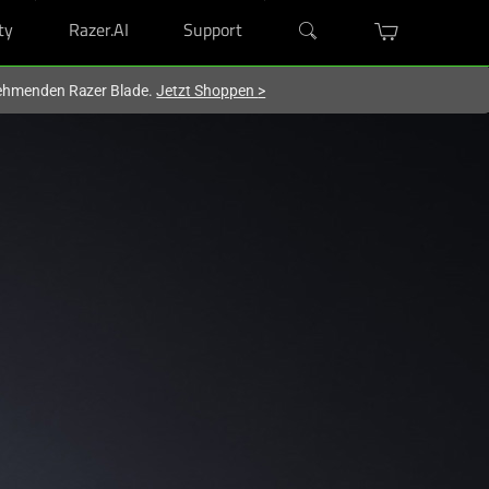
ty
Razer.AI
Support
lnehmenden Razer Blade.
Jetzt Shoppen
>