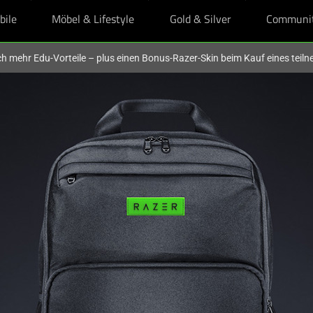
bile
Möbel & Lifestyle
Gold & Silver
Communi
och mehr Edu-Vorteile – plus einen Bonus-Razer-Skin beim Kauf eines tei