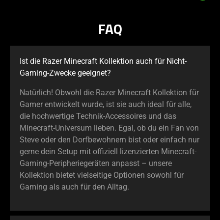
Play
and
FAQ
Pause
button
to
Ist die Razer Minecraft Kollektion auch für Nicht-
start
Gaming-Zwecke geeignet?
and
stop
Natürlich! Obwohl die Razer Minecraft Kollektion für
the
Gamer entwickelt wurde, ist sie auch ideal für alle,
animation.
die hochwertige Technik-Accessoires und das
Minecraft-Universum lieben. Egal, ob du ein Fan von
Steve oder den Dorfbewohnern bist oder einfach nur
gerne dein Setup mit offiziell lizenzierten Minecraft-
Gaming-Peripheriegeräten anpasst – unsere
Kollektion bietet vielseitige Optionen sowohl für
Gaming als auch für den Alltag.