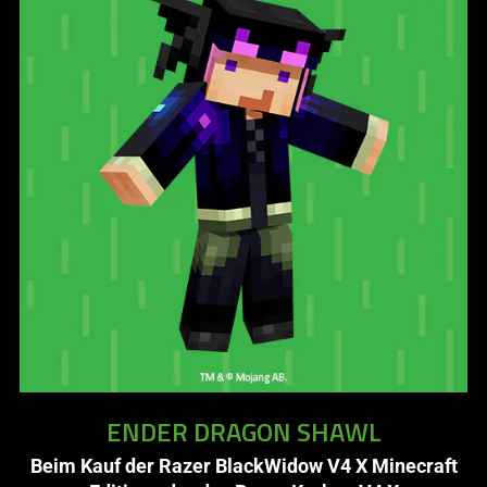
video
animation
only
support
what
is
spoken;
the
visuals
do
not
provide
additional
information.
ENDER DRAGON SHAWL
Beim Kauf der Razer BlackWidow V4 X Minecraft