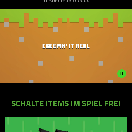
im Abenteuermodus.
Description
not
SCHALTE ITEMS IM SPIEL FREI
needed:
The
visuals
in
this