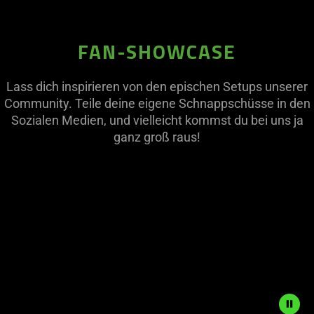
FAN-SHOWCASE
Lass dich inspirieren von den epischen Setups unserer
Community. Teile deine eigene Schnappschüsse in den
Sozialen Medien, und vielleicht kommst du bei uns ja
ganz groß raus!
This
is
a
carousel
with
panning
animation.
Use
the