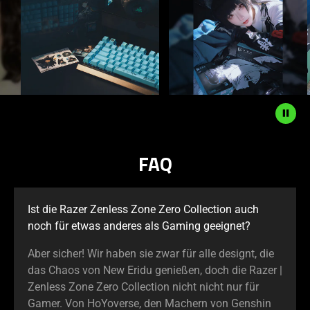
a
carousel
with
panning
animation.
Use
the
Play
and
FAQ
Pause
button
to
start
Ist die Razer Zenless Zone Zero Collection auch
and
noch für etwas anderes als Gaming geeignet?
stop
Aber sicher! Wir haben sie zwar für alle designt, die
the
das Chaos von New Eridu genießen, doch die Razer |
animation.
Zenless Zone Zero Collection nicht nicht nur für
Gamer. Von HoYoverse, den Machern von Genshin