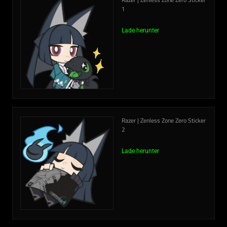
Razer | Zenless Zone Zero Sticker
1
Lade herunter
Razer | Zenless Zone Zero Sticker
2
Lade herunter