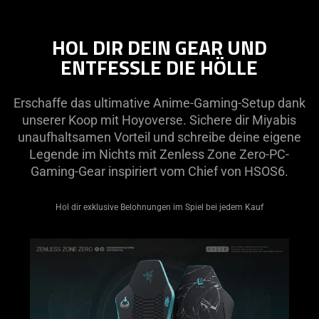
Description
not
HOL DIR DEIN GEAR UND
needed:
ENTFESSLE DIE HÖLLE
The
visuals
in
Erschaffe das ultimative Anime-Gaming-Setup dank
this
unserer Koop mit Hoyoverse. Sichere dir Miyabis
video
unaufhaltsamen Vorteil und schreibe deine eigene
animation
Legende im Nichts mit Zenless Zone Zero-PC-
only
Gaming-Gear inspiriert vom Chief von HSOS6.
support
what
Hol dir exklusive Belohnungen im Spiel bei jedem Kauf
is
spoken;
the
visuals
do
not
provide