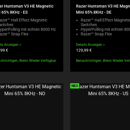
R
C
T
er Huntsman V3 HE Magnetic
Razer Huntsman V3 HE Magn
E
K
E
i 65% 8KHz - ES
Mini 65% 8KHz - DE
G
I
N
I
N
azer™ Hall Effect Magnetic
Razer™ Hall Effect Magneti
T
O
witches
Switches
G
T
yperPolling mit echten 8000 Hz
HyperPolling mit echten 80
N
A
O
azer™ Snap Flex
Razer™ Snap Flex
B
C
A
E
O
P
ils Anzeigen
Details Anzeigen
L
M
P
uktpreis:
Produktpreis:
,99 €
129,99 €
O
P
E
W
A
A
chrichtigen, Wenn Wieder Verfügbar
.
Benachrichtigen, Wenn Wieder Ver
R
R
C
E
I
H
C
N
E
H
T
C
E
H
NEU
K
C
E
I
K
C
N
B
O
G
O
M
M
X
P
O
W
A
R
I
R
E
L
E
T
L
P