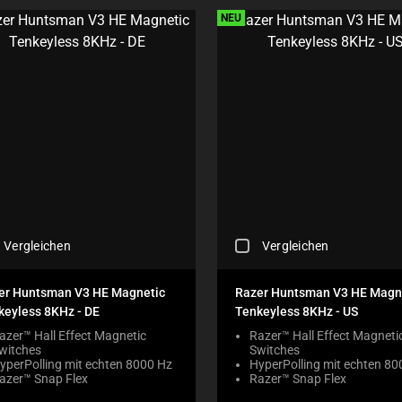
E
NEU
C
K
B
O
X
W
I
L
L
C
A
U
S
E
C
Vergleichen
Vergleichen
C
H
O
E
N
C
er Huntsman V3 HE Magnetic
Razer Huntsman V3 HE Magn
T
K
keyless 8KHz - DE
Tenkeyless 8KHz - US
E
I
N
N
azer™ Hall Effect Magnetic
Razer™ Hall Effect Magneti
T
witches
Switches
G
T
yperPolling mit echten 8000 Hz
HyperPolling mit echten 80
A
azer™ Snap Flex
O
Razer™ Snap Flex
C
A
O