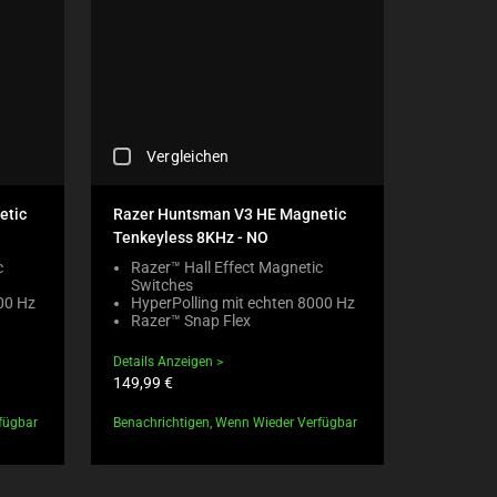
C
Vergleichen
H
E
C
etic
Razer Huntsman V3 HE Magnetic
K
Tenkeyless 8KHz - NO
I
N
c
Razer™ Hall Effect Magnetic
Switches
G
00 Hz
HyperPolling mit echten 8000 Hz
A
Razer™ Snap Flex
C
O
Details Anzeigen
M
Produktpreis:
149,99 €
P
A
fügbar
Benachrichtigen, Wenn Wieder Verfügbar
R
E
C
H