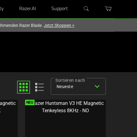
ty
Razer.AI
Support
lnehmenden Razer Blade.
Jetzt Shoppen
>
Sortieren nach
expand_more
Neueste
NEU