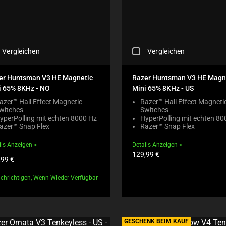
H
C
R
A
A
O
N
U
D
O
S
U
N
E
C
C
Vergleichen
Vergleichen
E
C
T
H
W
O
S
E
I
N
R
C
er Huntsman V3 HE Magnetic
Razer Huntsman V3 HE Magn
L
T
E
K
i 65% 8KHz - NO
Mini 65% 8KHz - US
L
E
G
I
M
N
I
N
azer™ Hall Effect Magnetic
Razer™ Hall Effect Magneti
O
T
O
witches
Switches
G
V
T
yperPolling mit echten 8000 Hz
HyperPolling mit echten 80
N
A
E
azer™ Snap Flex
O
Razer™ Snap Flex
B
C
F
A
E
O
O
P
ils Anzeigen
Details Anzeigen
L
M
C
P
Produktpreis:
129,99 €
O
P
uktpreis:
,99 €
U
E
W
A
S
A
.
R
chrichtigen, Wenn Wieder Verfügbar
T
R
C
E
O
I
H
C
T
N
E
H
H
T
C
E
E
H
K
C
GESCHENK BEIM KAUF
C
E