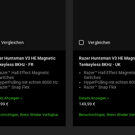
C
Vergleichen
Vergleichen
H
E
C
er Huntsman V3 HE Magnetic
Razer Huntsman V3 HE Magn
K
keyless 8KHz - FR
Tenkeyless 8KHz - UK
I
N
azer™ Hall Effect Magnetic
Razer™ Hall Effect Magneti
witches
Switches
G
yperPolling mit echten 8000 Hz
HyperPolling mit echten 80
A
azer™ Snap Flex
Razer™ Snap Flex
C
O
ils Anzeigen
Details Anzeigen
M
uktpreis:
Produktpreis:
,99 €
149,99 €
P
A
chrichtigen, Wenn Wieder Verfügbar
Benachrichtigen, Wenn Wieder Ver
R
E
C
H