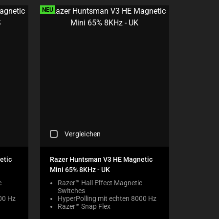
E
NEU
C
K
B
O
X
W
I
L
L
C
A
U
S
E
C
Vergleichen
C
H
O
E
N
C
etic
Razer Huntsman V3 HE Magnetic
T
K
Mini 65% 8KHz - UK
E
I
N
N
c
Razer™ Hall Effect Magnetic
T
Switches
G
T
00 Hz
HyperPolling mit echten 8000 Hz
A
O
Razer™ Snap Flex
C
A
O