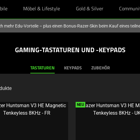
bile
Möbel & Lifestyle
Gold & Silver
Communi
och mehr Edu-Vorteile – plus einen Bonus-Razer-Skin beim Kauf eines tei
GAMING-TASTATUREN UND -KEYPADS
TASTATUREN
KEYPADS
ZUBEHÖR
dukte
NEU