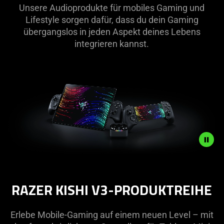
Audio-
Unsere Audioprodukte für mobiles Gaming und
Lifestyle sorgen dafür, dass du dein Gaming
Zubehör
übergangslos in jeden Aspekt deines Lebens
integrieren kannst.
Description
not
RAZER KISHI V3-PRODUKTREIHE
needed:
The
visuals
Erlebe Mobile-Gaming auf einem neuen Level – mit