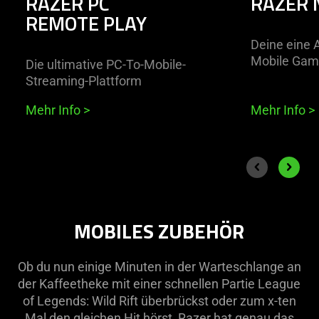
RAZER PC
RAZER 
REMOTE PLAY
Deine eine 
Mobile Gam
Die ultimative PC-To-Mobile-
Streaming-Plattform
Mehr Info
>
Mehr Info
>
End of carousel
Previous slide
Next sli
MOBILES ZUBEHÖR
Ob du nun einige Minuten in der Warteschlange an
der Kaffeetheke mit einer schnellen Partie League
of Legends: Wild Rift überbrückst oder zum x-ten
Mal den gleichen Hit hörst, Razer hat genau das