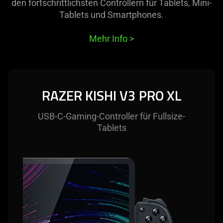
in
den fortschrittlichsten Controllern für Tablets, Mini-
this
Tablets und Smartphones.
video
animation
Mehr Info
>
only
support
what
is
RAZER KISHI V3 PRO XL
spoken;
the
USB-C-Gaming-Controller für Fullsize-
visuals
Tablets
do
not
provide
additional
information.