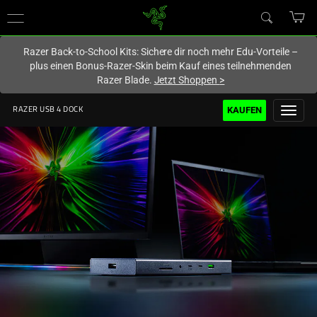
Du befindest dich aktuell auf der Website von
Deutschland
.
Razer Back-to-School Kits: Sichere dir noch mehr Edu-Vorteile –
plus einen Bonus-Razer-Skin beim Kauf eines teilnehmenden
Razer Blade.
Jetzt Shoppen
>
KAUFEN
RAZER USB 4 DOCK