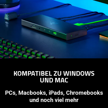
do
not
provide
additional
information.
KOMPATIBEL ZU WINDOWS
UND MAC
PCs, Macbooks, iPads, Chromebooks
und noch viel mehr