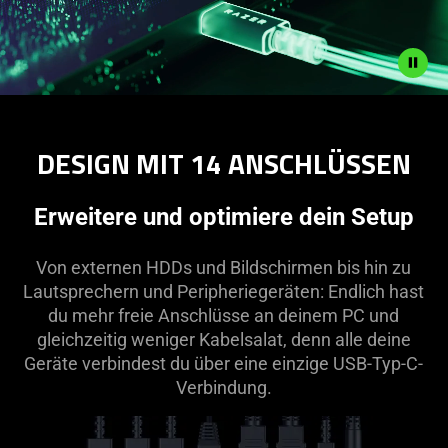
Description
not
DESIGN MIT 14 ANSCHLÜSSEN
needed:
The
visuals
Erweitere und optimiere dein Setup
in
this
Von externen HDDs und Bildschirmen bis hin zu
video
Lautsprechern und Peripheriegeräten: Endlich hast
animation
du mehr freie Anschlüsse an deinem PC und
only
gleichzeitig weniger Kabelsalat, denn alle deine
support
Geräte verbindest du über eine einzige USB-Typ-C-
what
Verbindung.
is
spoken;