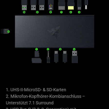
the
visuals
do
not
provide
additional
information.
1. UHS-II-MicroSD- & SD-Karten
2. Mikrofon-Kopfhörer-Kombianschluss –
Unterstützt 7.1 Surround