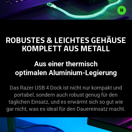
Description
not
ROBUSTES & LEICHTES GEHÄUSE
needed:
KOMPLETT AUS METALL
The
visuals
in
Aus einer thermisch
this
optimalen Aluminium-Legierung
video
animation
Das Razer USB 4 Dock ist nicht nur kompakt und
only
portabel, sondern auch robust genug für den
support
täglichen Einsatz, und es erwärmt sich so gut wie
what
gar nicht, was es ideal für den Dauereinsatz macht.
is
spoken;
the
visuals