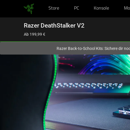
Store
PC
Konsole
Mo
Du befindest dich aktuell auf der Website von
Deutschland
.
Razer DeathStalker V2
Ab
199,99 €
Razer Back-to-School Kits: Sichere dir n