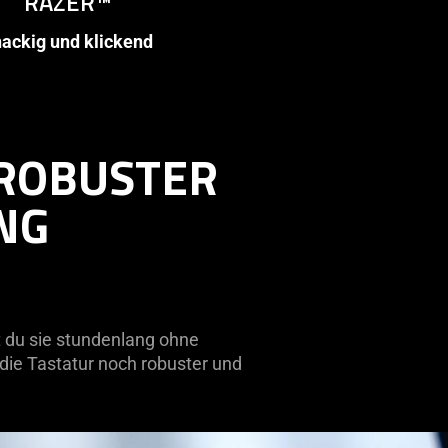
RAZER™
ackig und klickend
 ROBUSTER
NG
t du sie stundenlang ohne
ie Tastatur noch robuster und