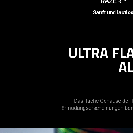
RAZER™
Sanft und lautlo
ULTRA FL
A
Das flache Gehäuse der T
Ermüdungserscheinungen benut