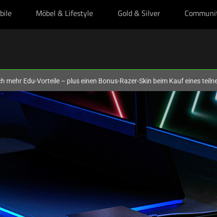
bile
Möbel & Lifestyle
Gold & Silver
Communi
och mehr Edu-Vorteile – plus einen Bonus-Razer-Skin beim Kauf eines tei