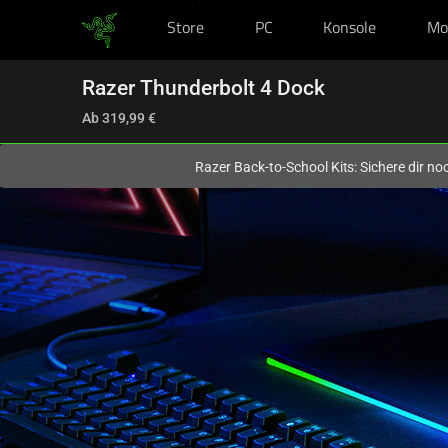
Store
PC
Konsole
Mo
Du befindest dich aktuell auf der Website von
Deutschland
.
Razer Thunderbolt 4 Dock
Ab
319,99 €
Razer Back-to-School Kits: Sichere dir n