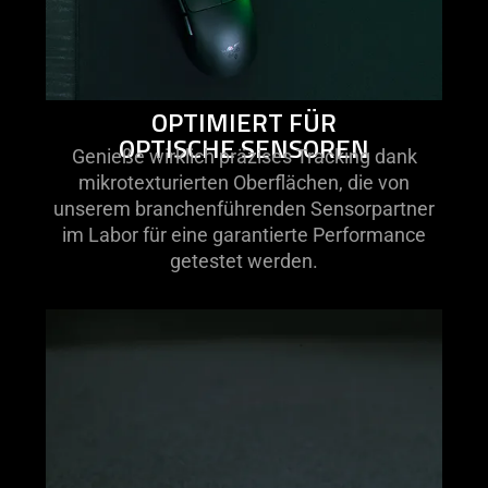
spoken;
the
visuals
do
not
OPTIMIERT FÜR
provide
OPTISCHE SENSOREN
Genieße wirklich präzises Tracking dank
additional
mikrotexturierten Oberflächen, die von
information.
unserem branchenführenden Sensorpartner
im Labor für eine garantierte Performance
getestet werden.