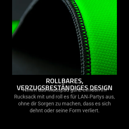
ROLLBARES,
VERZUGSBESTÄNDIGES DESIGN
Nimm das Mauspad ganz einfach im
Rucksack mit und roll es für LAN‑Partys aus,
ohne dir Sorgen zu machen, dass es sich
dehnt oder seine Form verliert.