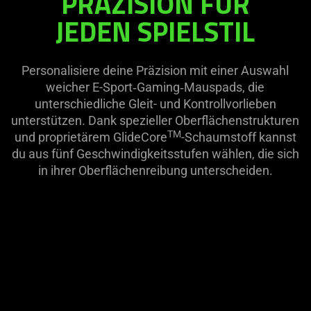
PRÄZISION FÜR
on
visuals
JEDEN SPIELSTIL
the
in
page
this
to
video
Personalisiere deine Präzision mit einer Auswahl
be
animation
weicher E-Sport‑Gaming‑Mauspads, die
updated.
only
unterschiedliche Gleit- und Kontrollvorlieben
support
unterstützen. Dank spezieller Oberflächenstrukturen
what
TM
und proprietärem GlideCore
-Schaumstoff kannst
is
du aus fünf Geschwindigkeitsstufen wählen, die sich
spoken;
in ihrer Oberflächenreibung unterscheiden.
the
visuals
do
not
provide
This
additional
is
information.
a
carousel