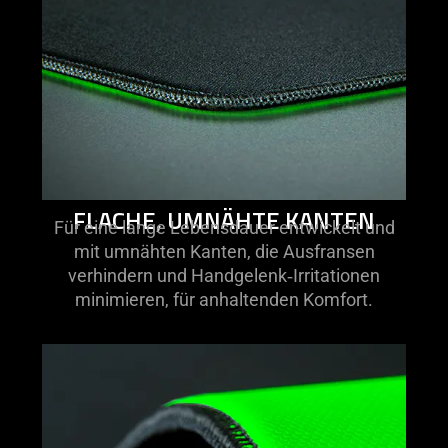
FLACHE, UMNÄHTE KANTEN
Für eine lange Lebensdauer entwickelt und
mit umnähten Kanten, die Ausfransen
verhindern und Handgelenk‑Irritationen
minimieren, für anhaltenden Komfort.