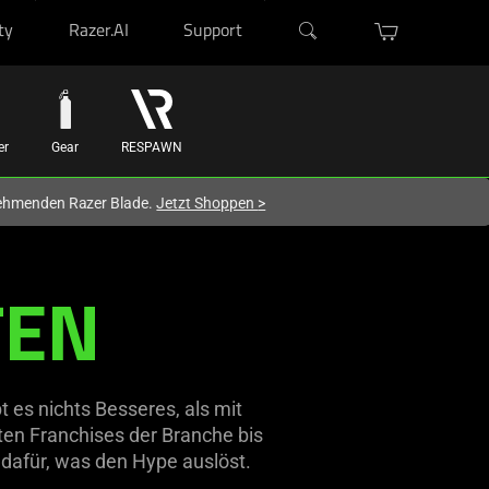
ty
Razer.AI
Support
er
Gear
RESPAWN
lnehmenden Razer Blade.
Jetzt Shoppen
>
TEN
 es nichts Besseres, als mit
en Franchises der Branche bis
 dafür, was den Hype auslöst.