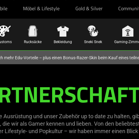
bile
Möbel & Lifestyle
Gold & Silver
Communi
ustoms
Rucksäcke
Bekleidung
Sneki Snek
Gaming-Zimm
och mehr Edu-Vorteile – plus einen Bonus-Razer-Skin beim Kauf eines tei
RTNERSCHAF
Ausrüstung und unser Zubehör up to date zu halten, gibt
ie wir als Gamer kennen und lieben. Von den beliebtest
 Lifestyle- und Popkultur – wir haben immer einen Blick