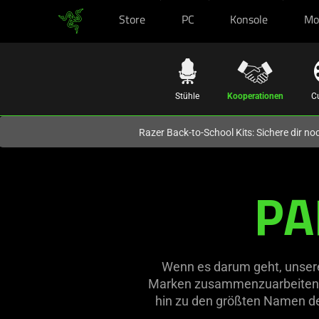
Store
PC
Konsole
Mo
Du befindest dich aktuell auf der Website von
Deutschland
.
Stühle
Kooperationen
C
Razer Back-to-School Kits: Sichere dir n
PA
Wenn es darum geht, unsere 
Marken zusammenzuarbeiten, d
hin zu den größten Namen der