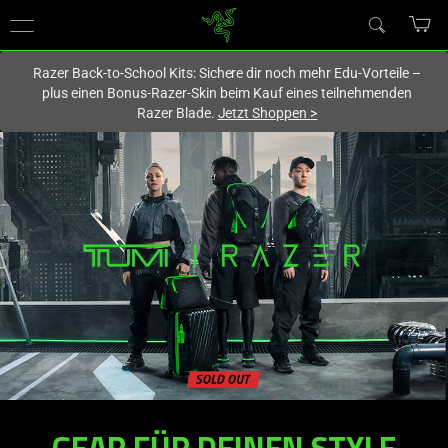
Du befindest dich aktuell auf der Website von
Deutschland
.
Razer Back-to-School Kits: Sichere dir noch mehr Edu-Vorteile –
plus einen Bonus-Razer-Skin beim Kauf eines teilnehmenden
Razer Blade.
Jetzt Shoppen
>