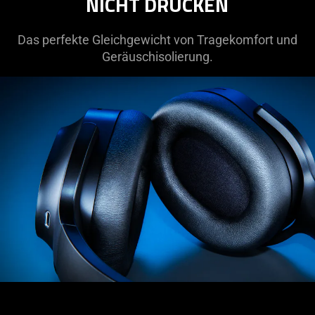
NICHT DRÜCKEN
not
provide
additional
Das perfekte Gleichgewicht von Tragekomfort und
information.
Geräuschisolierung.