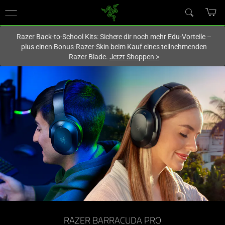
Du befindest dich aktuell auf der Website von
Deutschland
.
Razer Back-to-School Kits: Sichere dir noch mehr Edu-Vorteile –
plus einen Bonus-Razer-Skin beim Kauf eines teilnehmenden
Razer Blade.
Jetzt Shoppen
>
Hybrid
Gaming
and
Street
Headset
-
Razer
RAZER BARRACUDA PRO