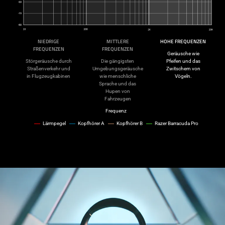
NIEDRIGE
MITTLERE
HOHE FREQUENZEN
FREQUENZEN
FREQUENZEN
Geräusche wie
Störgeräusche durch
Die gängigsten
Pfeifen und das
Straßenverkehr und
Umgebungsgeräusche
Zwitschern von
in Flugzeugkabinen
wie menschliche
Vögeln.
Sprache und das
Hupen von
Fahrzeugen
Frequenz
Lärmpegel
Kopfhörer A
Kopfhörer B
Razer Barracuda Pro