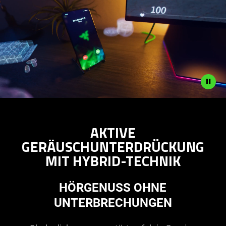
Description
not
AKTIVE
needed:
GERÄUSCHUNTERDRÜCKUNG
The
MIT HYBRID-TECHNIK
visuals
in
this
HÖRGENUSS OHNE
video
UNTERBRECHUNGEN
animation
only