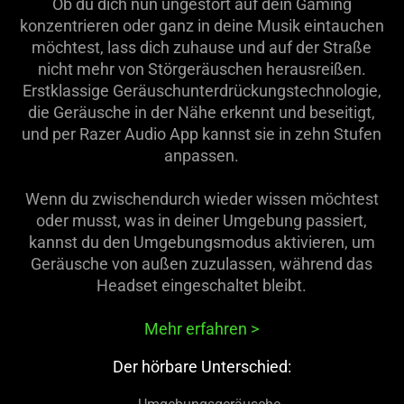
support
Ob du dich nun ungestört auf dein Gaming
what
konzentrieren oder ganz in deine Musik eintauchen
is
möchtest, lass dich zuhause und auf der Straße
spoken;
nicht mehr von Störgeräuschen herausreißen.
the
Erstklassige Geräuschunterdrückungstechnologie,
visuals
die Geräusche in der Nähe erkennt und beseitigt,
do
und per Razer Audio App kannst sie in zehn Stufen
not
anpassen.
provide
additional
Wenn du zwischendurch wieder wissen möchtest
information.
oder musst, was in deiner Umgebung passiert,
kannst du den Umgebungsmodus aktivieren, um
Geräusche von außen zuzulassen, während das
Headset eingeschaltet bleibt.
Mehr erfahren
>
Der hörbare Unterschied: