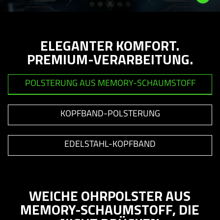
Description
not
ELEGANTER KOMFORT.
needed:
PREMIUM-VERARBEITUNG.
The
visuals
in
POLSTERUNG AUS MEMORY-SCHAUMSTOFF
this
video
animation
KOPFBAND-POLSTERUNG
only
support
EDELSTAHL-KOPFBAND
what
is
spoken;
the
WEICHE OHRPOLSTER AUS
visuals
MEMORY-SCHAUMSTOFF, DIE
do