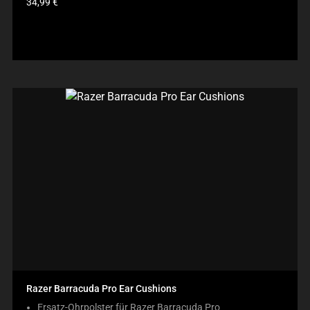
Produktpreis:
34,99 €
Razer Barracuda Pro Ear Cushions
Ersatz-Ohrpolster für Razer Barracuda Pro