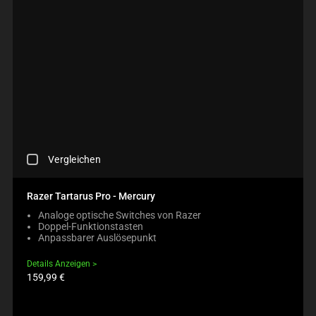
C
Vergleichen
H
E
C
Razer Tartarus Pro - Mercury
K
Analoge optische Switches von Razer
I
Doppel-Funktionstasten
N
Anpassbarer Auslösepunkt
G
A
Details Anzeigen
C
Produktpreis:
159,99 €
O
M
P