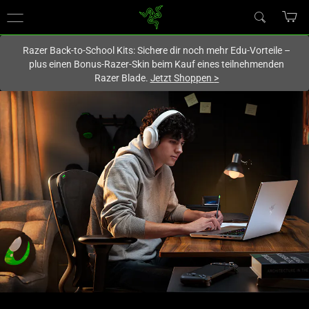
Du befindest dich aktuell auf der Website von
Deutschland
.
Razer Back-to-School Kits: Sichere dir noch mehr Edu-Vorteile –
plus einen Bonus-Razer-Skin beim Kauf eines teilnehmenden
Razer Blade.
Jetzt Shoppen
>