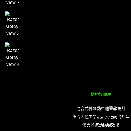
a
track
of
thumbnails
below.
Select
any
of
the
image
buttons
to
change
the
檢視媒體庫
main
image
混合式雙驅動單體聲學設計
above.
符合人體工學設計又低調的外型
優異的被動隔噪效果