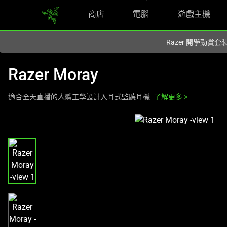
商店
電腦
遊戲主機
您目前在
Hong Kong (香港)
網站.
Razer 開學勁賞套
Razer Moray
適合全天直播的人體工學設計入耳式監聽耳機
了解更多
>
This
is
a
carousel
with
one
large
image
and