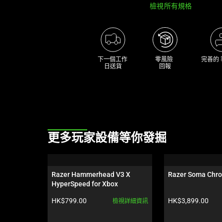
檢視所有規格
下一個工作 

零風險 

完善的
日送貨
回報
This
更多玩家設備等你發掘
is
a
carousel.
Razer Hammerhead V3 X 
Razer Soma Chr
Use
HyperSpeed for Xbox
Next
產品價格:
產品價格:
HK$799.00
HK$3,899.00
檢視詳細資訊
and
Previous