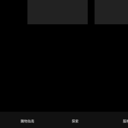
buttons
to
navigate,
or
jump
to
a
slide
using
the
slide
dots.
購物指南
探索
服