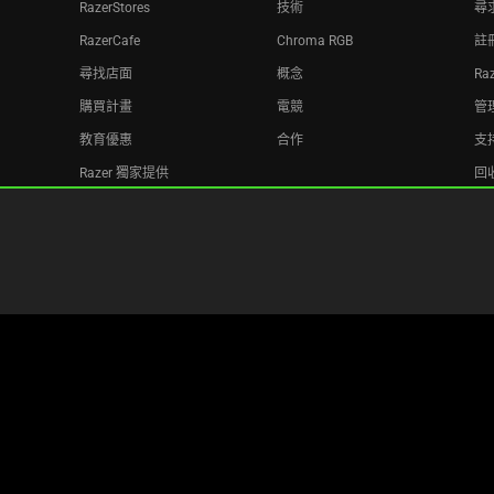
RazerStores
技術
尋
RazerCafe
Chroma RGB
註
尋找店面
概念
Ra
購買計畫
電競
管理
教育優惠
合作
支
Razer 獨家提供
回
Razer Silver
聯盟機構
電子報
Copyright © 2026 Razer Inc. All rights reserved.
法律條款