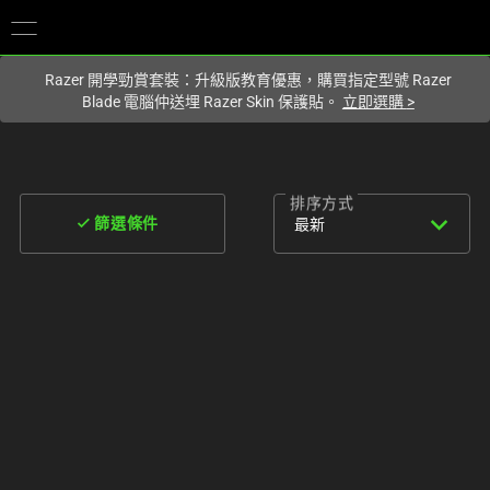
您目前在
Hong Kong (香港)
網站.
Razer 開學勁賞套裝：升級版教育優惠，購買指定型號 Razer
Blade 電腦仲送埋 Razer Skin 保護貼。
立即選購
>
排序方式
expand_more
done
最新
篩選條件