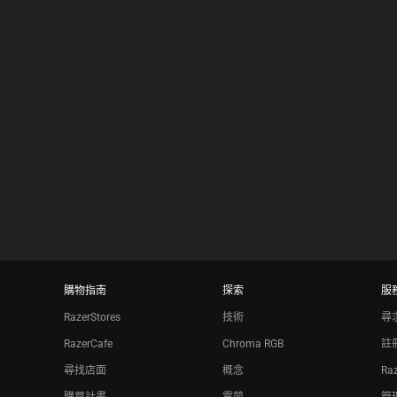
results.
購物指南
探索
服
RazerStores
技術
尋
RazerCafe
Chroma RGB
註
尋找店面
概念
Ra