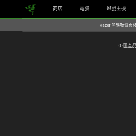
商店
電腦
遊戲主機
您目前在
Hong Kong (香港)
網站.
Razer 開學勁賞套
0 個產
Selection
of
filter
and
sorting
options
below
will
refresh
the
page
with
new