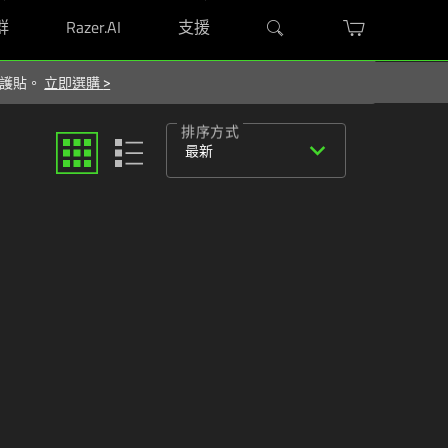
群
Razer.AI
支援
 保護貼。
立即選購
>
排序方式
expand_more
最新