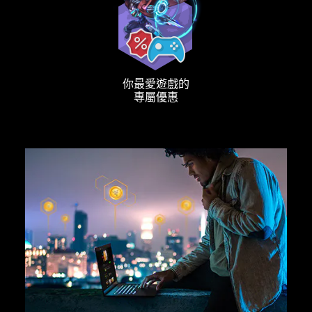
你最愛遊戲的
專屬優惠