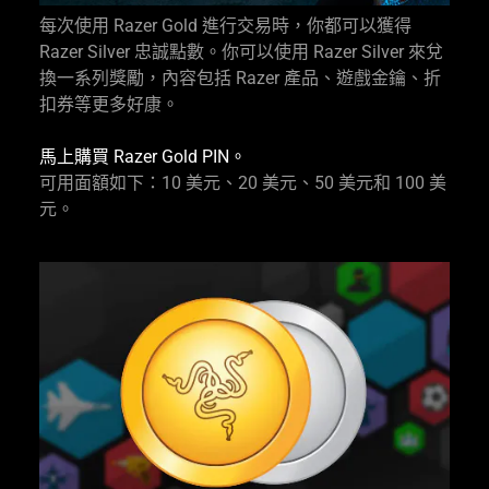
每次使用 Razer Gold 進行交易時，你都可以獲得
Razer Silver 忠誠點數。你可以使用 Razer Silver 來兌
換一系列獎勵，內容包括 Razer 產品、遊戲金鑰、折
扣券等更多好康。
馬上購買 Razer Gold PIN。
可用面額如下：10 美元、20 美元、50 美元和 100 美
元。