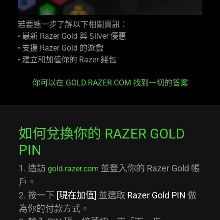
若要進一步了解以下相關資訊：
• 最新 Razer Gold 與 Silver 優惠
• 支援 Razer Gold 的遊戲
• 建立和加值你的 Razer 錢包
你可以在 GOLD.RAZER.COM 找到一切的答案
如何兌換你的 RAZER GOLD
PIN
1. 造訪
並登入你的 Razer Gold 帳
gold.razer.com
戶。
2. 按一下
[現在加值]
並選取
Razer Gold PIN
做
為你的付款方式。