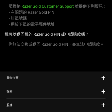
請聯絡
Razer Gold Customer Support
並提供下列資訊：
• 有問題的 Razer Gold PIN
• 訂單號碼
• 用於下單的電子郵件地址
我可以退回我的 Razer Gold PIN 或申請退款嗎？
你無法交換或退回 Razer Gold PIN，亦無法申請退款。
購物指南
探索
服務