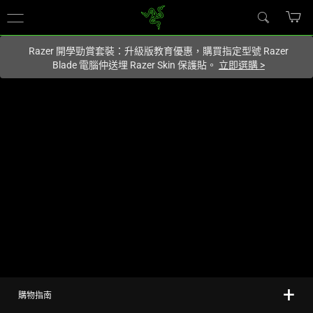
您目前在
Hong Kong (香港)
網站.
Razer 開學勁賞套裝：升級版教育優惠，購買指定型號 Razer
Blade 電腦仲送埋 Razer Skin 保護貼。
立即選購
>
購物指南