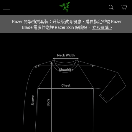
您目前在
Hong Kong (香港)
網站.
Razer 開學勁賞套裝：升級版教育優惠，購買指定型號 Razer
Blade 電腦仲送埋 Razer Skin 保護貼。
立即選購
>