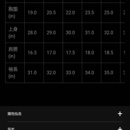
胸圍
19.0
20.5
22.0
23.5
25.0
27
(in)
上身
28.0
29.0
30.0
31.0
32.0
33
(in)
肩膀
16.5
17.0
17.5
18.0
18.5
19
(in)
袖長
31.0
32.0
33.0
34.0
35.0
36
(in)
購物指南
探索