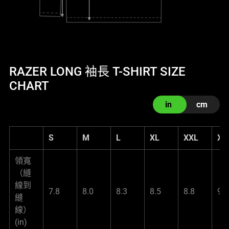
RAZER LONG 袖長 T-SHIRT SIZE
CHART
in
cm
S
M
L
XL
XXL
XX
領寬
（縫
線到
7.8
8.0
8.3
8.5
8.8
9.0
縫
線）
(in)