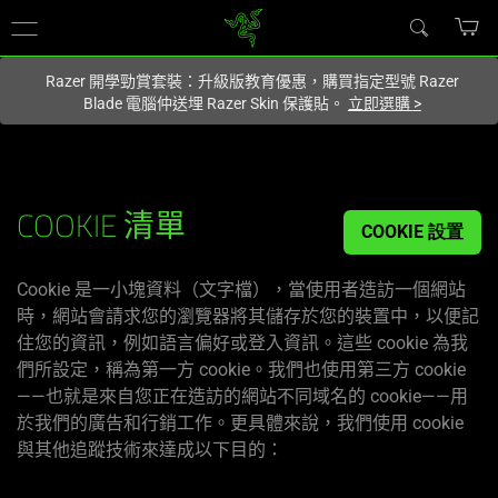
您目前在
Hong Kong (香港)
網站.
Razer 開學勁賞套裝：升級版教育優惠，購買指定型號 Razer
Blade 電腦仲送埋 Razer Skin 保護貼。
立即選購
>
RAZER
COOKIE 清單
COOKIE 設置
Cookie
政
Cookie 是一小塊資料（文字檔），當使用者造訪一個網站
策
時，網站會請求您的瀏覽器將其儲存於您的裝置中，以便記
住您的資訊，例如語言偏好或登入資訊。這些 cookie 為我
們所設定，稱為第一方 cookie。我們也使用第三方 cookie
——也就是來自您正在造訪的網站不同域名的 cookie——用
於我們的廣告和行銷工作。更具體來說，我們使用 cookie
與其他追蹤技術來達成以下目的：