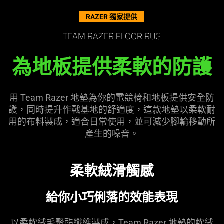
the
RAZER 獨家提供
page
to
TEAM RAZER FLOOR RUG
be
updated.
為地板提供柔軟的防護
用 Team Razer 地墊為你的電競椅和地板提供安全防
護，同時提升作戰基地的舒適度，這款地墊以柔軟耐
用的布料製成，適合日常使用，並可減少腳輪移動所
產生的噪音。
柔軟絨滑觸感
給你小巧俐落的效能表現
以柔軟絨毛聚酯纖維製成，Team Razer 地墊的軟絨