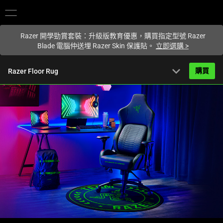
您目前在
Hong Kong (香港)
網站.
Razer 開學勁賞套裝：升級版教育優惠，購買指定型號 Razer
Blade 電腦仲送埋 Razer Skin 保護貼。
立即選購
>
expand_more
購買
Razer Floor Rug
HK$649.00
起
產品簡介
FAQ
Activating
產品規格
this
element
will
cause
content
on