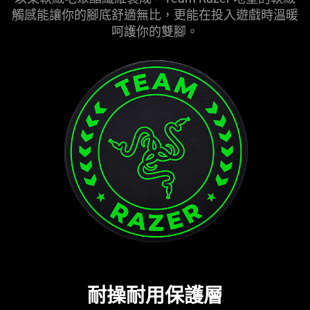
觸感能讓你的腳底舒適無比，更能在投入遊戲時溫暖
呵護你的雙腳。
耐操耐用保護層