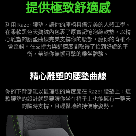
提供極致舒適感
腰
墊
利用 Razer 腰墊，讓你的座椅具備完美的人體工學。
在柔軟黑色天鵝絨內包裹了厚實記憶泡綿軟墊，以精
心雕塑的腰墊曲線完美支撐你的腰部，讓你的脊椎不
會歪斜。在支撐力與舒適度間取得了恰到好處的平
衡，帶給你無懈可擊的乘坐體驗。
精心雕塑的腰墊曲線
你的下背部能以最理想的角度靠在 Razer 腰墊上，這
款腰墊的設計就是要讓你坐在椅子上也能擁有一整天
的隨時支撐，且輕鬆地維持健康姿勢。