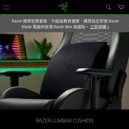
您目前在
Hong Kong (香港)
網站.
Razer 開學勁賞套裝：升級版教育優惠，購買指定型號 Razer
Blade 電腦仲送埋 Razer Skin 保護貼。
立即選購
>
腰
部
支
撐
枕
-
Razer
RAZER LUMBAR CUSHION