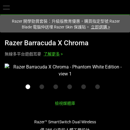
您目前在
Hong Kong (香港)
網站.
Razer 開學勁賞套裝：升級版教育優惠，購買指定型號 Razer
Blade 電腦仲送埋 Razer Skin 保護貼。
立即選購
>
Razer Barracuda X Chroma
無線多平台遊戲耳麥
了解更多
>
This
is
a
carousel
with
one
檢視媒體庫
large
image
Razer™ SmartSwitch Dual Wireless
and
a
僅 285 公克的人體工學設計