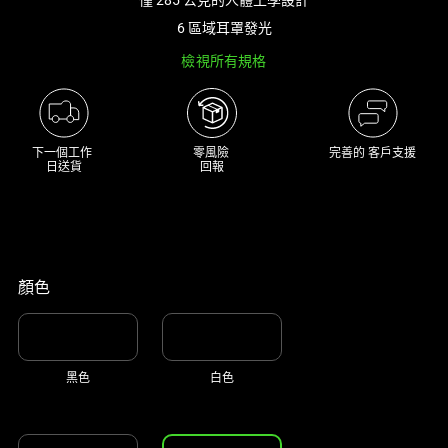
track
6 區域耳罩發光
of
檢視所有規格
thumbnails
below.
Select
any
下一個工作 

零風險 

完善的 客戶支援
of
日送貨
回報
the
image
buttons
to
change
顏色
the
main
image
黑色
白色
above.