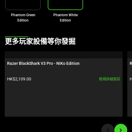
Phantom Green
Phantom White
Edition
Edition
This
更多玩家設備等你發掘
is
a
carousel.
Razer BlackShark V3 Pro - NiKo Edition
R
Use
Next
產品價格:
HK$2,109.00
H
檢視詳細資訊
and
Previous
buttons
to
navigate,
or
jump
to