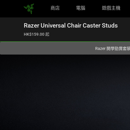
商店
電腦
遊戲主機
您目前在
Hong Kong (香港)
網站.
Razer Universal Chair Caster Studs
HK$159.00
起
Razer 開學勁賞套