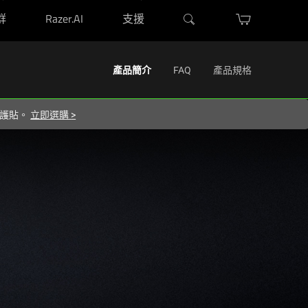
群
Razer.AI
支援
Activating
產品簡介
FAQ
產品規格
this
element
 保護貼。
立即選購
>
will
cause
content
on
the
page
to
be
updated.