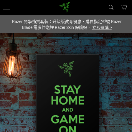
您目前在
Hong Kong (香港)
網站.
Razer 開學勁賞套裝：升級版教育優惠，購買指定型號 Razer
Blade 電腦仲送埋 Razer Skin 保護貼。
立即選購
>