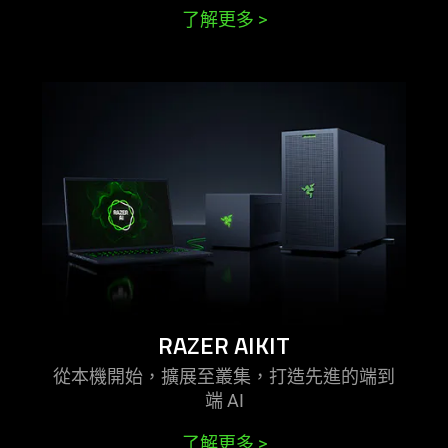
了解更多
>
learn
more
-
razer
aikit
RAZER AIKIT
從本機開始，擴展至叢集，打造先進的端到
端 AI
了解更多
>