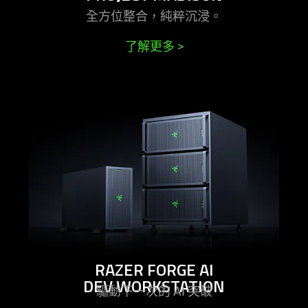
全方位整合，純粹
沉浸
。
了解更多
>
learn
more
-
razer
forge
ai
dev
workstation
RAZER FORGE AI
DEV WORKSTATION
驅動下一次的 AI
突破