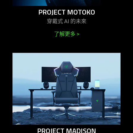
PROJECT MOTOKO
穿戴式 AI 的
未來
了解更多
>
learn
more
-
project
madison
PROJECT MADISON