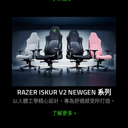
learn
more
-
razer
iskur
v2
newgen
系
列
RAZER ISKUR V2 NEWGEN
系列
以人體工學精心設計，專為舒適感受所
打造
。
了解更多
>