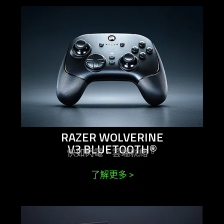
learn
more
-
razer
wolverine
v3
bluetooth®
RAZER WOLVERINE
V3 BLUETOOTH®
快如閃電。雲端
就緒
。
了解更多
>
learn
more