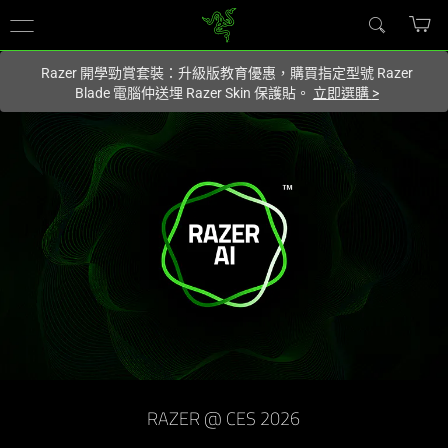
您目前在
Hong Kong (香港)
網站.
Razer 開學勁賞套裝：升級版教育優惠，購買指定型號 Razer
Blade 電腦仲送埋 Razer Skin 保護貼。
立即選購
>
RAZER @ CES 2026