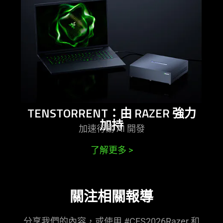
-
tenstorrent：
由
razer
強
力
加
持
TENSTORRENT：由 RAZER 強力
加持
加速行動 AI
開發
了解更多
>
關注相關
報導
分享我們的內容，或使用 #CES2026Razer 和