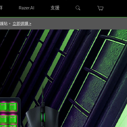
群
Razer.AI
支援
 保護貼。
立即選購
>