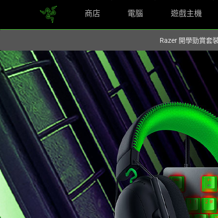
商店
電腦
遊戲主機
您目前在
Hong Kong (香港)
網站.
Razer 開學勁賞套