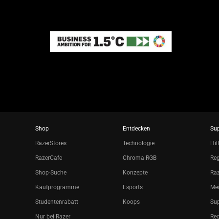
Shop
Entdecken
Su
RazerStores
Technologie
Hil
RazerCafe
Chroma RGB
Reg
Shop-Suche
Konzepte
Raz
Kaufprogramme
Esports
Mei
Studentenrabatt
Koops
Sup
Nur bei Razer
Re