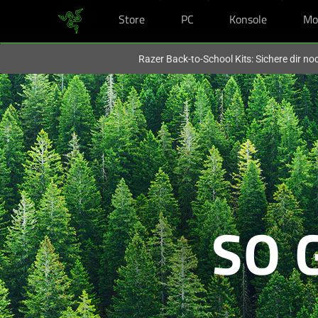
Store
PC
Konsole
Mo
Du befindest dich aktuell auf der Website von
Deutschland
.
Razer Back-to-School Kits: Sichere dir n
SO 