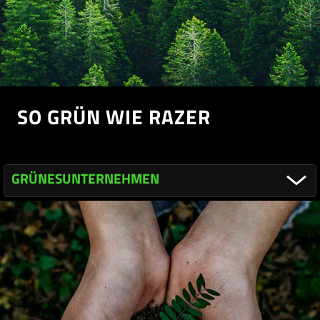
SO GRÜN WIE RAZER
GRÜNES
UNTERNEHMEN
ÜBERBLICK
GRÜNES
UNTERNEHMEN
GRÜNE
PRODUKTE
GRÜNE
COMMUNITY