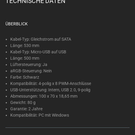
TECHNISCHE DATEN
below.
Select
any
of
ÜBERBLICK
the
image
Kabel-Typ: Gleichstrom auf SATA
buttons
Länge: 530 mm
Kabel-Typ: Micro-USB auf USB
to
Länge: 500 mm
change
Lüftersteuerung: Ja
the
aRGB-Steuerung: Nein
main
Farbe: Schwarz
image
Kompatibilität: 4-polig x 8 PWM-Anschlüsse
above.
USB-Unterstützung: Intern, USB 2.0, 9-polig
Abmessungen: 100 x 70 x 18,65 mm
Gewicht: 80 g
Garantie: 2 Jahre
Kompatibilität: PC mit Windows