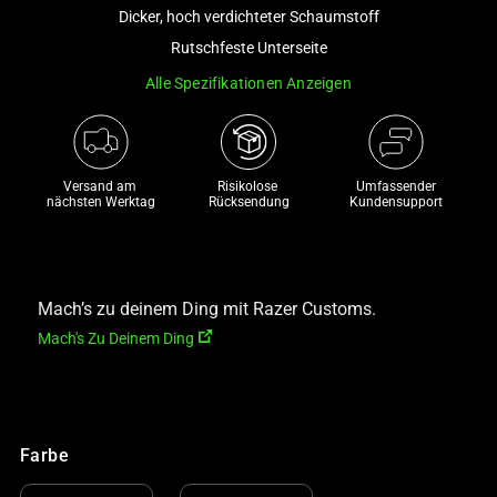
and
Dicker, hoch verdichteter Schaumstoff
a
Rutschfeste Unterseite
track
Alle Spezifikationen Anzeigen
of
thumbnails
below.
Select
Versand am 
Risikolose 

Umfassender
any
nächsten Werktag
Rücksendung
Kundensupport
of
the
image
buttons
Mach’s zu deinem Ding mit Razer Customs.
to
Mach's Zu Deinem Ding
change
the
main
image
Farbe
above.