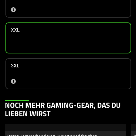
XXL
3XL
This
NOCH MEHR GAMING-GEAR, DAS DU
is
LIEBEN WIRST
a
carousel.
Use