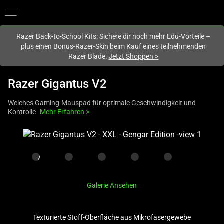
Du befindest dich aktuell auf der Website von
Deutschland
.
Razer Back-to-School Kits: Sichere dir noch mehr Edu-Vorteile –
plus einen Bonus-Razer-Skin beim Kauf eines teilnehmenden
Razer Blade.
Jetzt Shoppen
>
Razer Gigantus V2
Weiches Gaming-Mauspad für optimale Geschwindigkeit und
Kontrolle
Mehr Erfahren
>
This
is
a
carousel
with
Galerie Ansehen
one
large
image
Texturierte Stoff-Oberfläche aus Mikrofasergewebe